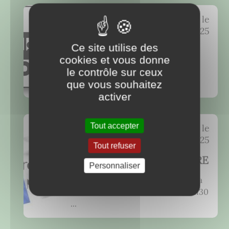
s
posté le
07/11/2025
Ce site utilise des
Transport à la demande
cookies et vous donne
d'Auxonne
le contrôle sur ceux
que vous souhaitez
...
activer
Tout accepter
posté le
04/11/2025
Tout refuser
CÉRÉMONIE 11 NOVEMBRE
Personnaliser
La cérémonie du 11 novembre aura
lieu au monument aux morts à 11h30
...