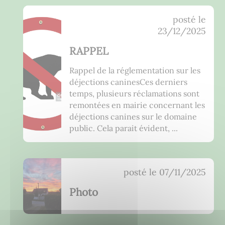
6
posté le
a
23/12/2025
c
t
RAPPEL
u
a
Rappel de la réglementation sur les
l
déjections caninesCes derniers
i
temps, plusieurs réclamations sont
t
remontées en mairie concernant les
é
déjections canines sur le domaine
s
public. Cela parait évident, ...
a
f
f
posté le
07/11/2025
i
c
Photo
h
é
e