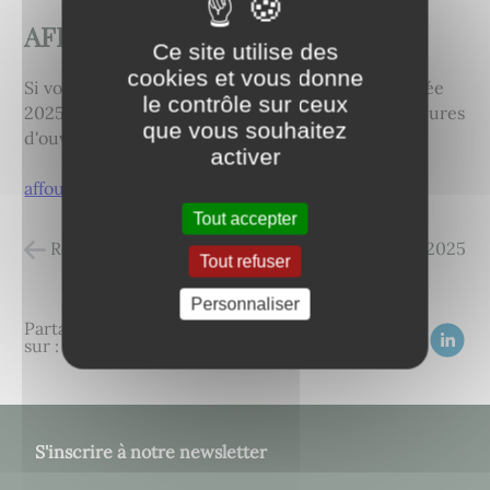
AFFOUAGES
Ce site utilise des
cookies et vous donne
Si vous êtes intéressés par un affouage pour l'année
le contrôle sur ceux
2025/2026, veuillez vous inscrire en mairie au heures
que vous souhaitez
d'ouverture du secrétariat
activer
affouages-inscriptions-sur-site.pdf
Tout accepter
Retour à la liste des actualités
posté le
04/11/2025
Tout refuser
Personnaliser
Partagez
sur :
S'inscrire à notre newsletter