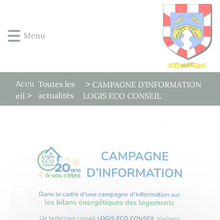
Lien
Lien
Lien
Lien
Panneau de gestion des cookies
d'accès
d'accès
d'accès
d'accès
rapide
rapide
rapide
rapide
Menu
au
au
à
au
menu
contenu
la
pied
principal
recherche
de
page
Accu
Toutes les
CAMPAGNE D'INFORMATION
actualités
eil
LOGIS ECO CONSEIL