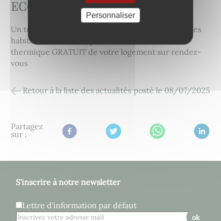
ECO CONSEIL
Personnaliser
Un technicien conseil LOGIS ECO va démarcher les
habitants et réalisera prochainement un bilan
thermique GRATUIT de votre logement sur rendez-
vous
Retour à la liste des actualités
posté le
08/07/2025
Partagez
sur :
S'inscrire à notre newsletter
Lettre d'information par défaut
ok